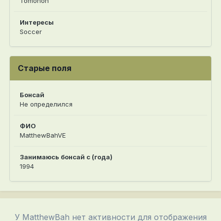
Tomohon
Интересы
Soccer
Старые поля
Бонсай
Не определился
ФИО
MatthewBahVE
Занимаюсь бонсай с (года)
1994
У MatthewBah нет активности для отображения