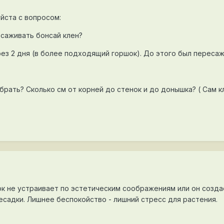
йста с вопросом:
есаживать бонсай клен?
ез 2 дня (в более подходящий горшок). До этого был пересаже
рать? Сколько см от корней до стенок и до донышка? ( Сам к
к не устраивает по эстетическим соображениям или он создае
садки. Лишнее беспокойство - лишний стресс для растения.